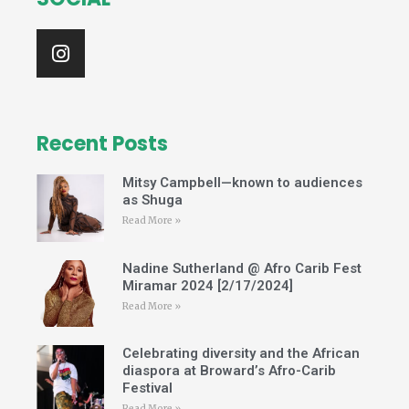
I
n
s
t
a
g
Recent Posts
r
a
Mitsy Campbell—known to audiences
m
as Shuga
Read More »
Nadine Sutherland @ Afro Carib Fest
Miramar 2024 [2/17/2024]
Read More »
Celebrating diversity and the African
diaspora at Broward’s Afro-Carib
Festival
Read More »