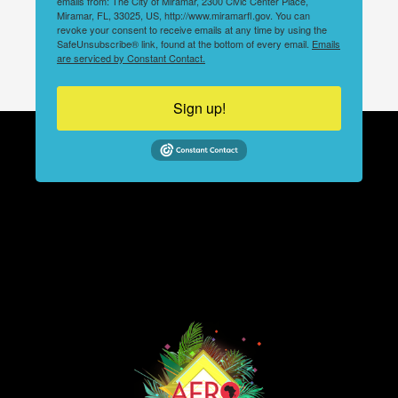
emails from: The City of Miramar, 2300 Civic Center Place,
Miramar, FL, 33025, US, http://www.miramarfl.gov. You can
revoke your consent to receive emails at any time by using the
SafeUnsubscribe® link, found at the bottom of every email.
Emails
are serviced by Constant Contact.
Sign up!